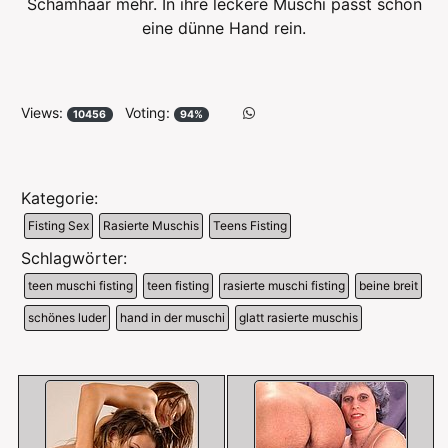
Schamhaar mehr. In ihre leckere Muschi passt schön
eine dünne Hand rein.
Views:
Voting:
10456
94%
Kategorie:
Fisting Sex
Rasierte Muschis
Teens Fisting
Schlagwörter:
teen muschi fisting
teen fisting
rasierte muschi fisting
beine breit
schönes luder
hand in der muschi
glatt rasierte muschis