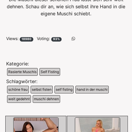
dehnen. Schau dir an, wie sich selbst ihre Hand in die
eigene Muschi schiebt.
Views:
Voting:
18980
93%
Kategorie:
Rasierte Muschis
Self Fisting
Schlagwörter:
schöne frau
selbst fisten
self fisting
hand in der muschi
weit gedehnt
muschi dehnen