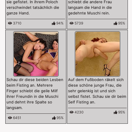
sie gefistet. In ihrem Poloch
schiebt die andere Frau
verschwindet tatsächlich die
langsam die Hand in die
ganze Hand.
gedehnte Muschi rein.
3710
94%
5739
95%
Schau dir diese beiden Lesben
Auf dem Fußboden räkelt sich
beim Fisting an. Mehrere
diese schöne junge Frau, die
Finger schiebt die geile Milf
sehr gelenkig ist und sich
ihrer Freundin in die Muschi
selbst fistet. Schau sie dir beim
und dehnt ihre Spalte so
Self Fisting an.
langsam.
4230
95%
6451
95%