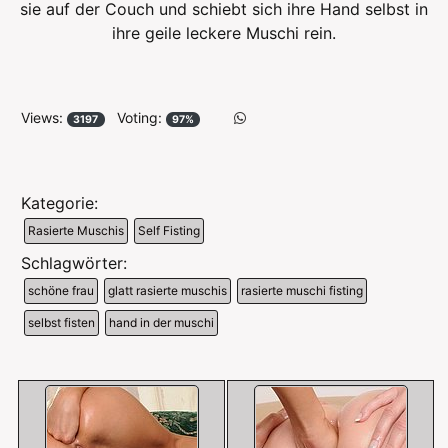
sie auf der Couch und schiebt sich ihre Hand selbst in
ihre geile leckere Muschi rein.
Views:
Voting:
3197
97%
Kategorie:
Rasierte Muschis
Self Fisting
Schlagwörter:
schöne frau
glatt rasierte muschis
rasierte muschi fisting
selbst fisten
hand in der muschi